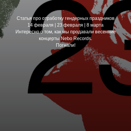
Статья про отработку гендерных праздников
14 февраля | 23 февраля | 8 марта
Интересно о том, как мы продавали весенние
концерты Nebo Records.
Погнали!