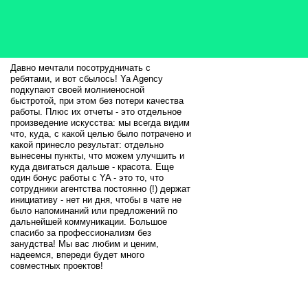
Давно мечтали посотрудничать с
ребятами, и вот сбылось! Ya Agency
подкупают своей молниеносной
быстротой, при этом без потери качества
работы. Плюс их отчеты - это отдельное
произведение искусства: мы всегда видим
что, куда, с какой целью было потрачено и
какой принесло результат: отдельно
вынесены пункты, что можем улучшить и
куда двигаться дальше - красота. Еще
один бонус работы с YA - это то, что
сотрудники агентства постоянно (!) держат
инициативу - нет ни дня, чтобы в чате не
было напоминаний или предложений по
дальнейшей коммуникации. Большое
спасибо за профессионализм без
занудства! Мы вас любим и ценим,
надеемся, впереди будет много
совместных проектов!