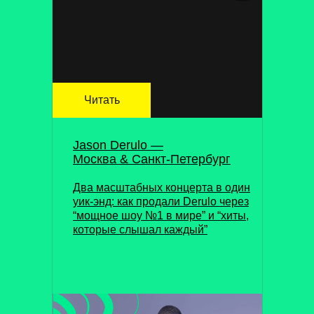
Читать
Jason Derulo —
Москва & Санкт-Петербург
Два масштабных концерта в один
уик-энд: как продали Derulo через
“мощное шоу №1 в мире” и “хиты,
которые слышал каждый”