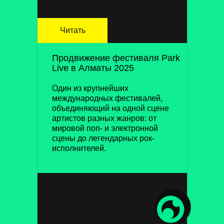
Читать
Продвижение фестиваля Park
Live в Алматы 2025
Один из крупнейших
международных фестивалей,
объединяющий на одной сцене
артистов разных жанров: от
мировой поп- и электронной
сцены до легендарных рок-
исполнителей.