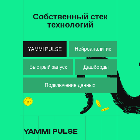
Собственный стек
технологий
Нейроаналитик
YAMMI PULSE
YAMMI PULSE
Быстрый запуск
Дашборды
Подключение данных
YAMMI PULSE