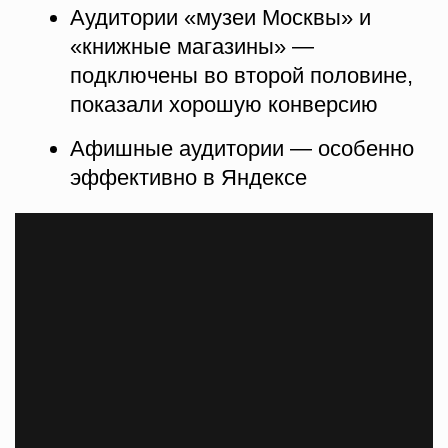
артиста свои фото) — стабильно
высокий CTR на протяжении всей
кампании
Видеоприглашение от Сергея
Безрукова — в том числе сторис-
формат, усилило конверсию
Видеоприглашение группы Монгол
Шуудан — хорошо отработало
именно на их аудиторию
Посылы с минимальной ценой
билета и обратным отсчётом —
особенно эффективны в дожимной
фазе, в ремаркетинге