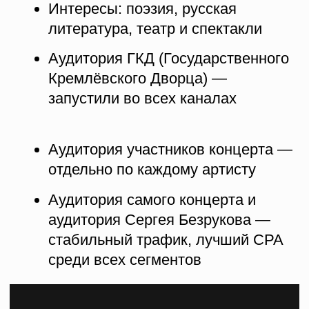
показали хорошую конверсию
Афишные аудитории — особенно
эффективно в Яндексе