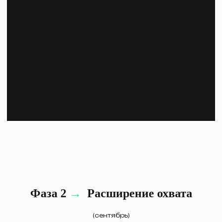
Максимальный упор на тех,
кто уже знает о концерте и
близок к покупке:
Расширение афишных
аудитории — «куда пойти
на выходных / сегодня»
Посылы с обратным
отсчётом до концерта
Ремаркетинг всех посетителей
сайта — стал основным драйвером
конверсий в финале
Фаза 2
→
Расширение охвата
(сентябрь)