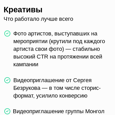
Кликов
1,30%
CTR
81р
CPA
ВЫВОД
Кампания показала, что даже в сжатые
сроки ключевую роль играет
трёхступенчатая стратегия: тёплый старт
для обучения алгоритмов,
масштабирование охвата для накопления
базы и финальный дожим через
ремаркетинг и афишные сегменты.
Последовательное прохождение всех