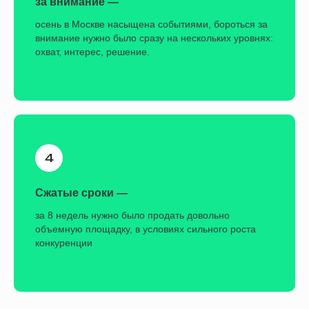
за внимание —
Аудитория участников концерта —
осень в Москве насыщена событиями, бороться за
отдельно по каждому артисту
внимание нужно было сразу на нескольких уровнях:
охват, интерес, решение.
Аудитория самого концерта и
аудитория Сергея Безрукова —
стабильный трафик, лучший CPA
среди всех сегментов
Сжатые сроки —
за 8 недель нужно было продать довольно
объемную площадку, в условиях сильного роста
конкуренции