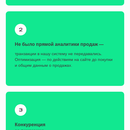
Не было прямой аналитики продаж —
Запускали самые «горячие» сегменты
транзакции в нашу систему не передавались.
первыми, чтобы получить первые
Оптимизация — по действиям на сайте до покупки
покупки и запустить обучение
и общим данным о продажах.
алгоритмов:
Интересы: поэзия, русская
литература, театр и спектакли
Аудитория ГКД (Государственного
Кремлёвского Дворца) —
запустили во всех каналах
Конкуренция