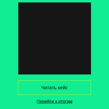
О мероприятии
Читать кейс
Концерт к 130-летию Сергея Есенина в
Кремле
— масштабное культурное событие,
Перейти к итогам
посвящённое юбилею великого русского
поэта.